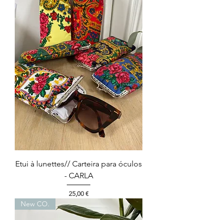
Etui à lunettes// Carteira para óculos
- CARLA
Prix
25,00 €
New CO.