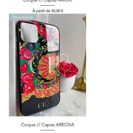
Prix promotionnel
À partir de
30,00 €
Nouveauté
Coque // Capas AREOSA