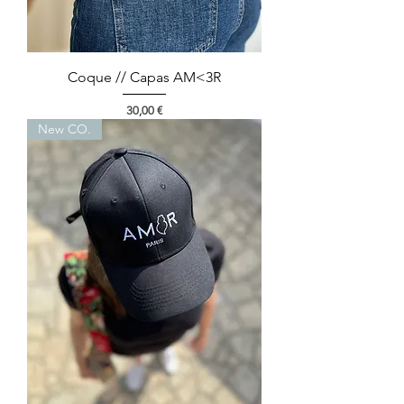
Coque // Capas AM<3R
Prix
30,00 €
New CO.