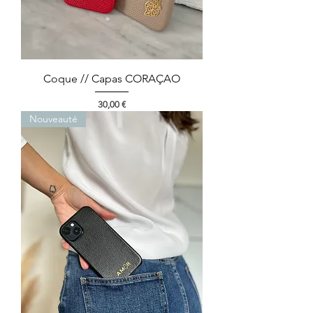
Coque // Capas CORAÇAO
Prix
30,00 €
Nouveauté