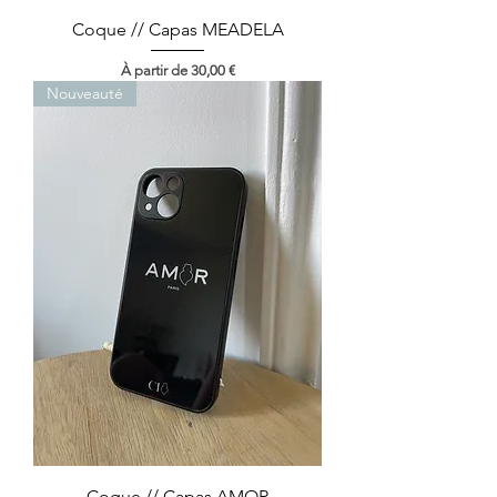
Coque // Capas MEADELA
Prix promotionnel
À partir de
30,00 €
Nouveauté
Coque // Capas AMOR