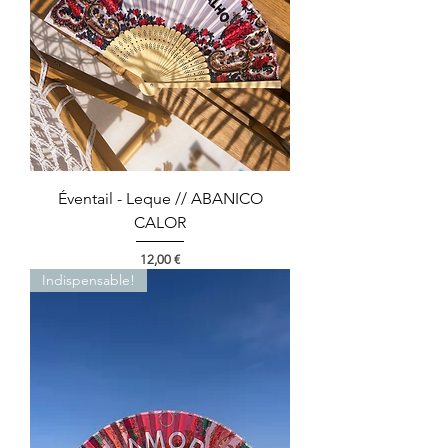
Éventail - Leque // ABANICO
CALOR
Prix
12,00 €
Indispensable!