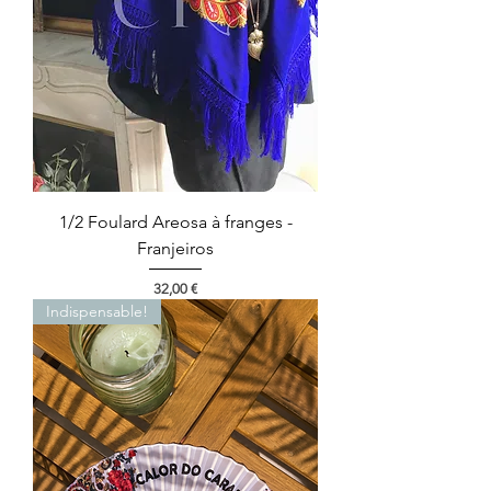
1/2 Foulard Areosa à franges -
Franjeiros
Prix
32,00 €
Indispensable!