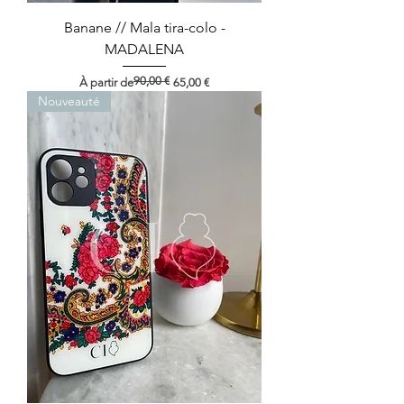
Banane // Mala tira-colo -
MADALENA
90,00 €
Prix original
Prix promotionnel
À partir de
65,00 €
Nouveauté