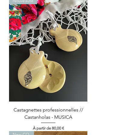
Nouveauté
Castagnettes professionnelles //
Castanholas - MUSICA
Prix promotionnel
À partir de
80,00 €
New CO.