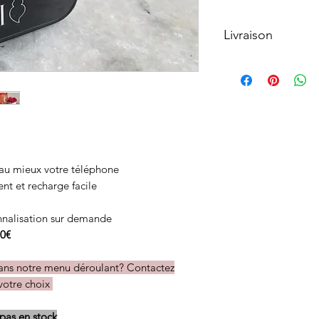
Livraison
• Partout dans le 
• Délai variable selo
20 jours ouvrés
 au mieux votre téléphone
t et recharge facile
onnalisation sur demande
0€
dans notre menu déroulant? Contactez
votre choix
 pas en stock