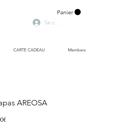
Panier
Se connecter
CARTE CADEAU
Members
Capas AREOSA
Prix
00€
promotionnel