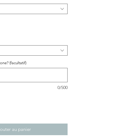
ne? (facultatif)
0/500
outer au panier