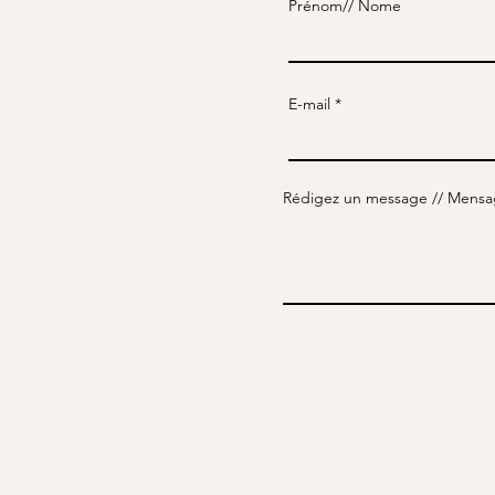
Prénom// Nome
E-mail
Rédigez un message // Mens