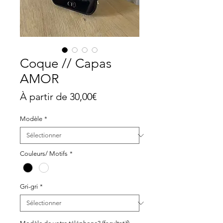
Coque // Capas
AMOR
Prix
À partir de
30,00€
promotionnel
Modèle
*
Couleurs/ Motifs
*
Gri-gri
*