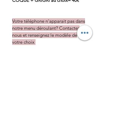
COQUE + GRIGRI au choix= 40€
Votre téléphone n'apparait pas dans
notre menu déroulant? Contactez
nous et renseignez le modèle de
votre choix
Délais de livraison: 3 semaines si
pas en stock
Livraison
• Partout dans le monde
• Délai variable selon le stock et le
modèle : de 5 à 20 jours ouvrés
Livraison