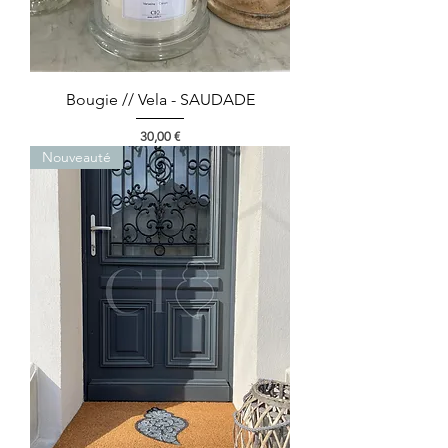
Bougie // Vela - SAUDADE
Prix
30,00 €
Nouveauté