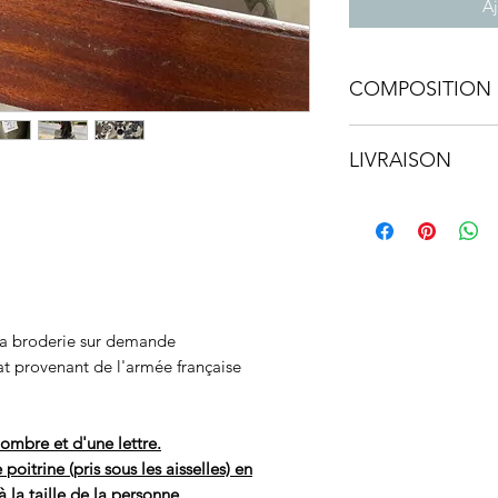
Aj
COMPOSITION 
• 67% coton 33% po
LIVRAISON
• Facilement lavabl
• Partout dans le 
la broderie sur demande
at provenant de l'armée française
ombre et d'une lettre.
itrine (pris sous les aisselles) en
à la taille de la personne.