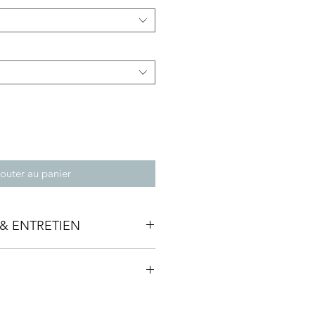
outer au panier
& ENTRETIEN
monde