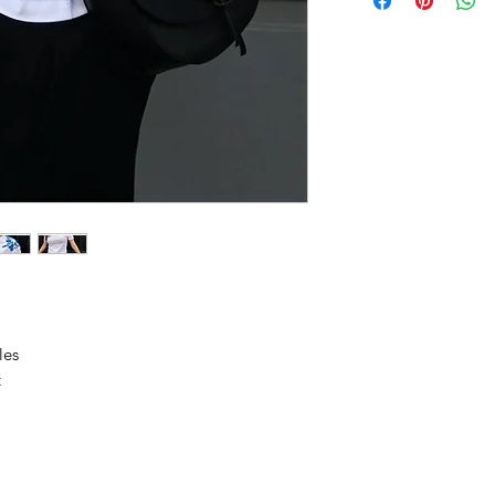
les
t