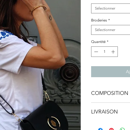
Sélectionner
Broderies
*
Sélectionner
Quantité
*
Aj
COMPOSITION 
• Lavable à 30°C
LIVRAISON
• Partout dans le 