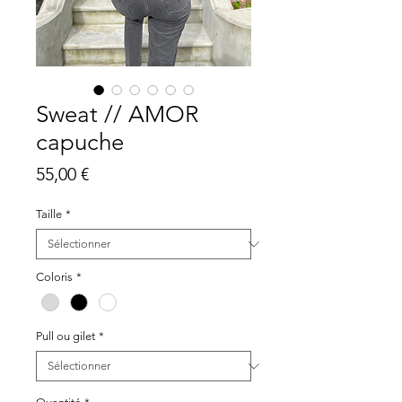
Sweat // AMOR
capuche
Prix
55,00 €
Taille
*
Coloris
*
Pull ou gilet
*