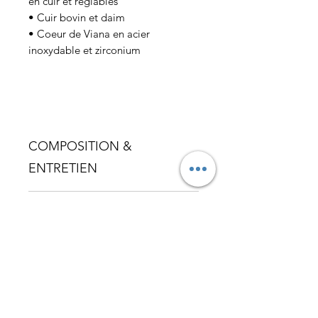
en cuir et réglables
• Cuir bovin et daim
• Coeur de Viana en acier
inoxydable et zirconium
COMPOSITION &
ENTRETIEN
• Cuir bovin
LIVRAISON
• Daim véritable
• Imperméabilisez avec un produit
• Partout dans le monde
spécifique pour les cuirs afin de le
protéger et de prolonger sa durée
de vie.
Livraison