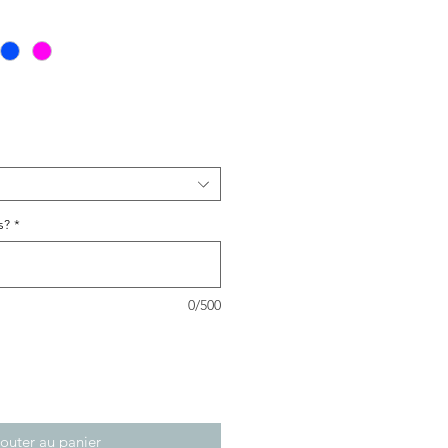
promotionnel
s?
*
0/500
outer au panier