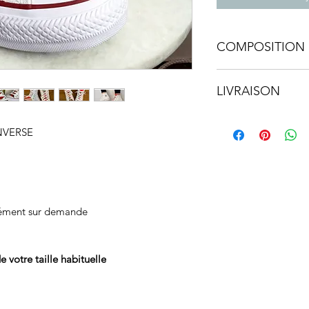
COMPOSITION 
• 100% Coton
LIVRAISON
• Lavable à 30° en 
• Partout dans le 
ONVERSE
plément sur demande
e votre taille habituelle