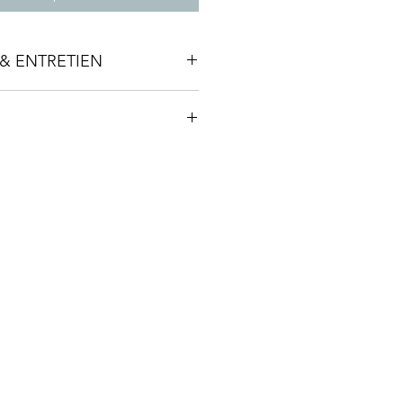
& ENTRETIEN
machine
monde