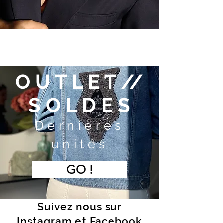
O U T L E T //
S O L D E S
Dernières
unités
GO !
Suivez nous sur
Instagram et Facebook